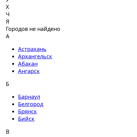
Х
Ч
Я
Городов не найдено
А
Астрахань
Архангельск
Абакан
Ангарск
Б
Барнаул
Белгород
Брянск
Бийск
В