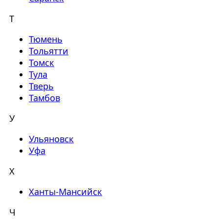
Т
Тюмень
Тольятти
Томск
Тула
Тверь
Тамбов
У
Ульяновск
Уфа
Х
Ханты-Мансийск
Ч