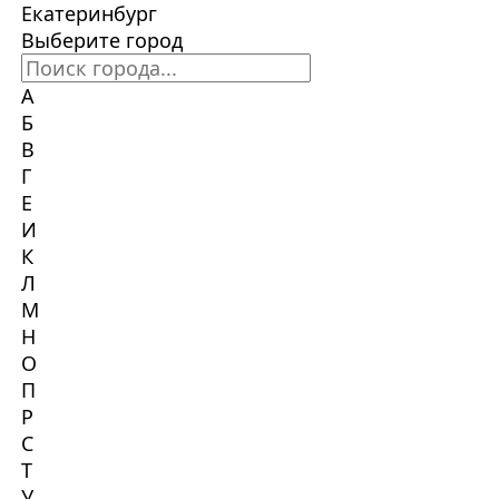
Екатеринбург
Выберите город
А
Б
В
Г
Е
И
К
Л
М
Н
О
П
Р
С
Т
У