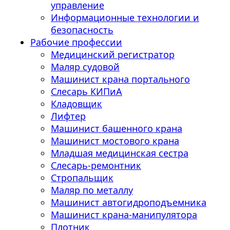
управление
Информационные технологии и
безопасность
Рабочие профессии
Медицинский регистратор
Маляр судовой
Машинист крана портального
Слесарь КИПиА
Кладовщик
Лифтер
Машинист башенного крана
Машинист мостового крана
Младшая медицинская сестра
Слесарь-ремонтник
Стропальщик
Маляр по металлу
Машинист автогидроподъемника
Машинист крана-манипулятора
Плотник