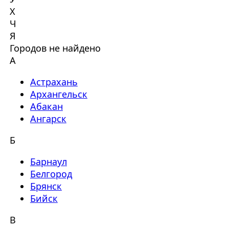
Х
Ч
Я
Городов не найдено
А
Астрахань
Архангельск
Абакан
Ангарск
Б
Барнаул
Белгород
Брянск
Бийск
В