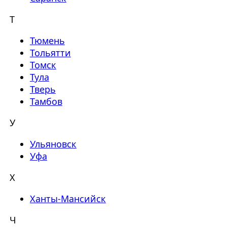
Т
Тюмень
Тольятти
Томск
Тула
Тверь
Тамбов
У
Ульяновск
Уфа
Х
Ханты-Мансийск
Ч