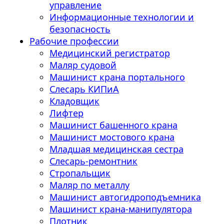
управление
Информационные технологии и
безопасность
Рабочие профессии
Медицинский регистратор
Маляр судовой
Машинист крана портального
Слесарь КИПиА
Кладовщик
Лифтер
Машинист башенного крана
Машинист мостового крана
Младшая медицинская сестра
Слесарь-ремонтник
Стропальщик
Маляр по металлу
Машинист автогидроподъемника
Машинист крана-манипулятора
Плотник