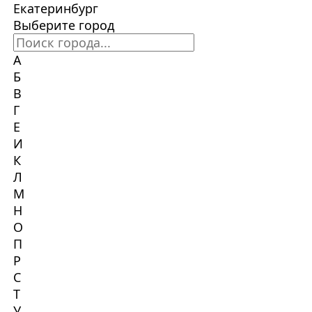
Екатеринбург
Выберите город
А
Б
В
Г
Е
И
К
Л
М
Н
О
П
Р
С
Т
У