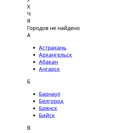
Х
Ч
Я
Городов не найдено
А
Астрахань
Архангельск
Абакан
Ангарск
Б
Барнаул
Белгород
Брянск
Бийск
В