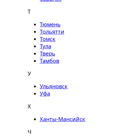
Т
Тюмень
Тольятти
Томск
Тула
Тверь
Тамбов
У
Ульяновск
Уфа
Х
Ханты-Мансийск
Ч