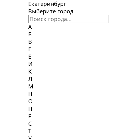
Екатеринбург
Выберите город
А
Б
В
Г
Е
И
К
Л
М
Н
О
П
Р
С
Т
У