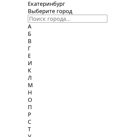
Екатеринбург
Выберите город
А
Б
В
Г
Е
И
К
Л
М
Н
О
П
Р
С
Т
У