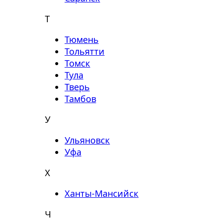
Т
Тюмень
Тольятти
Томск
Тула
Тверь
Тамбов
У
Ульяновск
Уфа
Х
Ханты-Мансийск
Ч