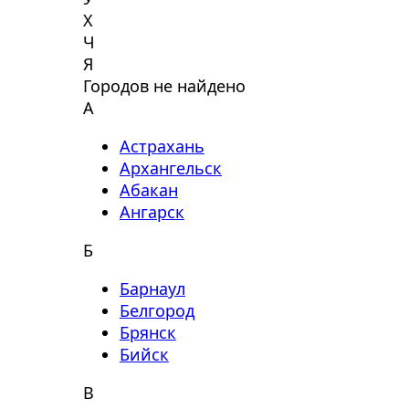
Х
Ч
Я
Городов не найдено
А
Астрахань
Архангельск
Абакан
Ангарск
Б
Барнаул
Белгород
Брянск
Бийск
В