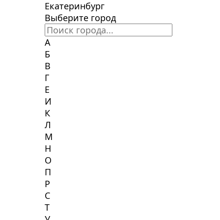
Екатеринбург
Выберите город
А
Б
В
Г
Е
И
К
Л
М
Н
О
П
Р
С
Т
У