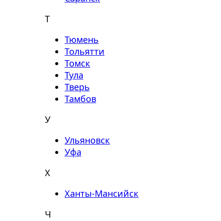
Т
Тюмень
Тольятти
Томск
Тула
Тверь
Тамбов
У
Ульяновск
Уфа
Х
Ханты-Мансийск
Ч