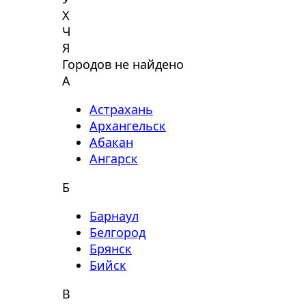
Х
Ч
Я
Городов не найдено
А
Астрахань
Архангельск
Абакан
Ангарск
Б
Барнаул
Белгород
Брянск
Бийск
В