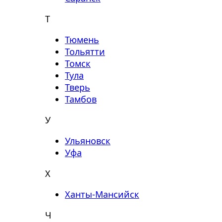
Т
Тюмень
Тольятти
Томск
Тула
Тверь
Тамбов
У
Ульяновск
Уфа
Х
Ханты-Мансийск
Ч