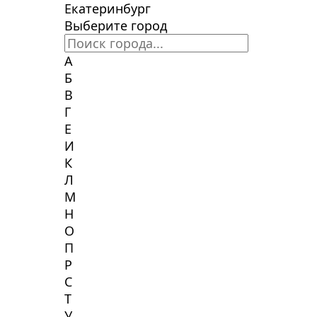
Екатеринбург
Выберите город
А
Б
В
Г
Е
И
К
Л
М
Н
О
П
Р
С
Т
У