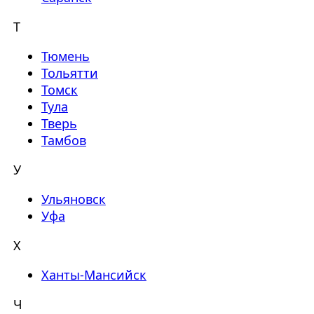
Т
Тюмень
Тольятти
Томск
Тула
Тверь
Тамбов
У
Ульяновск
Уфа
Х
Ханты-Мансийск
Ч