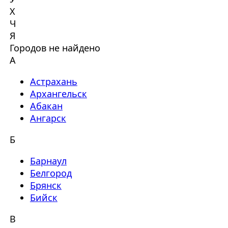
Х
Ч
Я
Городов не найдено
А
Астрахань
Архангельск
Абакан
Ангарск
Б
Барнаул
Белгород
Брянск
Бийск
В