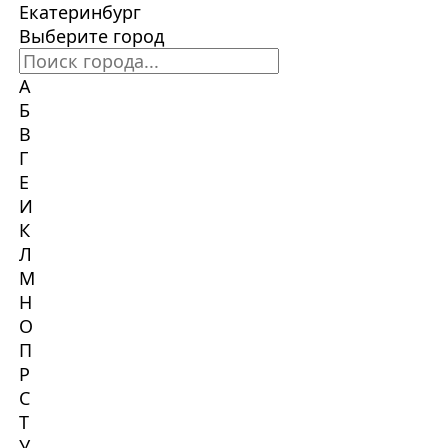
Екатеринбург
Выберите город
А
Б
В
Г
Е
И
К
Л
М
Н
О
П
Р
С
Т
У