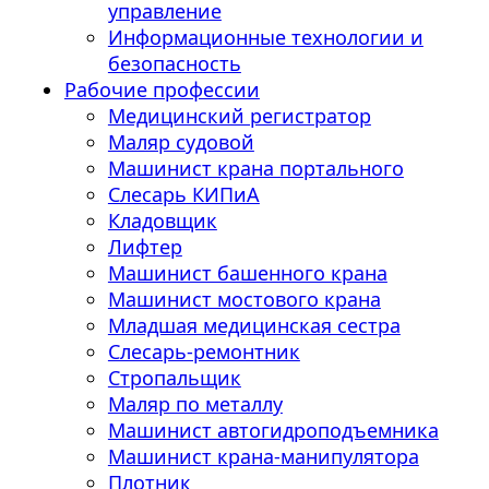
управление
Информационные технологии и
безопасность
Рабочие профессии
Медицинский регистратор
Маляр судовой
Машинист крана портального
Слесарь КИПиА
Кладовщик
Лифтер
Машинист башенного крана
Машинист мостового крана
Младшая медицинская сестра
Слесарь-ремонтник
Стропальщик
Маляр по металлу
Машинист автогидроподъемника
Машинист крана-манипулятора
Плотник