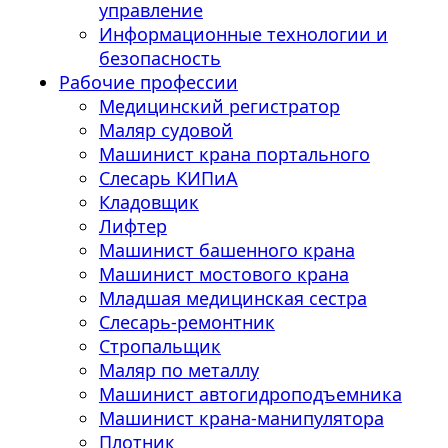
управление
Информационные технологии и
безопасность
Рабочие профессии
Медицинский регистратор
Маляр судовой
Машинист крана портального
Слесарь КИПиА
Кладовщик
Лифтер
Машинист башенного крана
Машинист мостового крана
Младшая медицинская сестра
Слесарь-ремонтник
Стропальщик
Маляр по металлу
Машинист автогидроподъемника
Машинист крана-манипулятора
Плотник