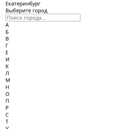
Екатеринбург
Выберите город
А
Б
В
Г
Е
И
К
Л
М
Н
О
П
Р
С
Т
У