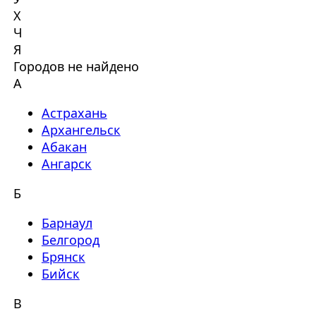
Х
Ч
Я
Городов не найдено
А
Астрахань
Архангельск
Абакан
Ангарск
Б
Барнаул
Белгород
Брянск
Бийск
В