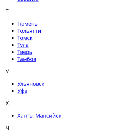
Т
Тюмень
Тольятти
Томск
Тула
Тверь
Тамбов
У
Ульяновск
Уфа
Х
Ханты-Мансийск
Ч