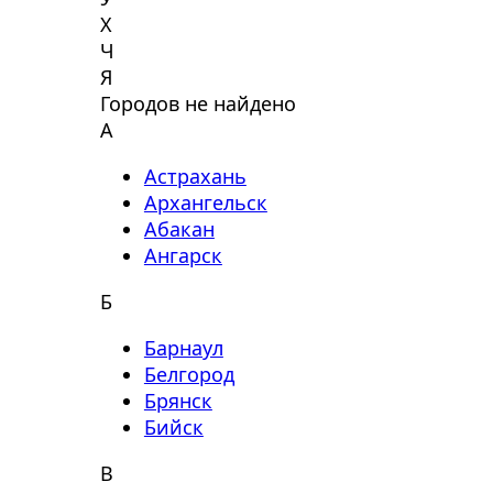
Х
Ч
Я
Городов не найдено
А
Астрахань
Архангельск
Абакан
Ангарск
Б
Барнаул
Белгород
Брянск
Бийск
В