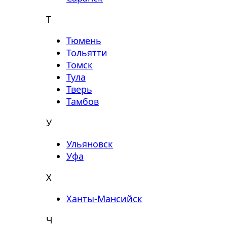
Т
Тюмень
Тольятти
Томск
Тула
Тверь
Тамбов
У
Ульяновск
Уфа
Х
Ханты-Мансийск
Ч