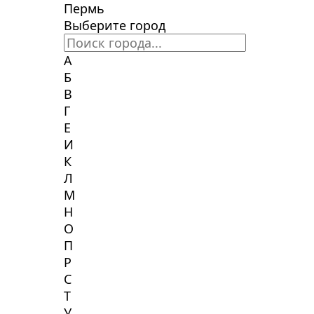
Пермь
Выберите город
А
Б
В
Г
Е
И
К
Л
М
Н
О
П
Р
С
Т
У