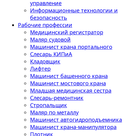
управление
Информационные технологии и
безопасность
Рабочие профессии
Медицинский регистратор
Маляр судовой
Машинист крана портального
Слесарь КИПиА
Кладовщик
Лифтер
Машинист башенного крана
Машинист мостового крана
Младшая медицинская сестра
Слесарь-ремонтник
Стропальщик
Маляр по металлу
Машинист автогидроподъемника
Машинист крана-манипулятора
Плотник