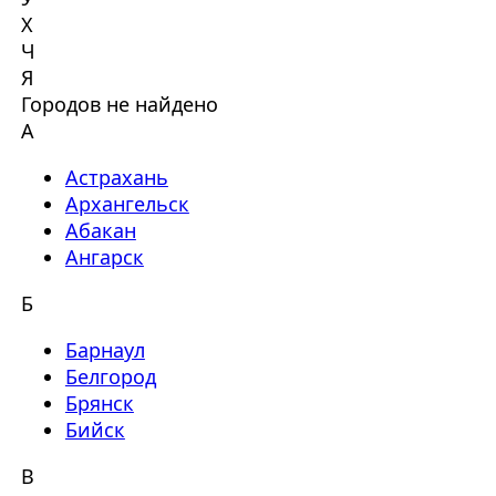
Х
Ч
Я
Городов не найдено
А
Астрахань
Архангельск
Абакан
Ангарск
Б
Барнаул
Белгород
Брянск
Бийск
В