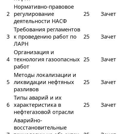
Нормативно-правовое
2
регулирование
25
Зачет
деятельности НАСФ
Требования регламентов
3
к проведению работ по
25
Зачет
ЛАРН
Организация и
4
технология газоопасных
25
Зачет
работ
Методы локализации и
5
ликвидации нефтяных
25
Зачет
разливов
Типы аварий и их
6
характеристика в
25
Зачет
нефтегазовой отрасли
Аварийно-
восстановительные