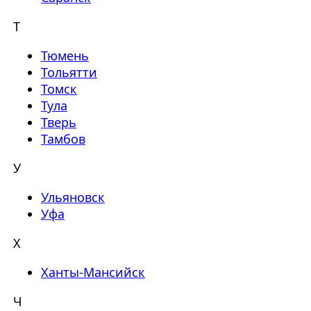
Т
Тюмень
Тольятти
Томск
Тула
Тверь
Тамбов
У
Ульяновск
Уфа
Х
Ханты-Мансийск
Ч