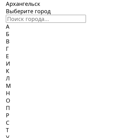
Архангельск
Выберите город
А
Б
В
Г
Е
И
К
Л
М
Н
О
П
Р
С
Т
У