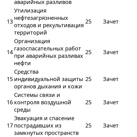
аварийных разливов
Утилизация
нефтезагрязненных
13
25
Зачет
отходов и рекультивация
территорий
Организация
газоспасательных работ
14
25
Зачет
при аварийных разливах
нефти
Средства
15
индивидуальной защиты
25
Зачет
органов дыхания и кожи
Системы связи и
16
контроля воздушной
25
Зачет
среды
Эвакуация и спасение
17
пострадавших из
25
Зачет
замкнутых пространств