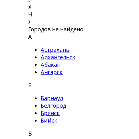
Х
Ч
Я
Городов не найдено
А
Астрахань
Архангельск
Абакан
Ангарск
Б
Барнаул
Белгород
Брянск
Бийск
В