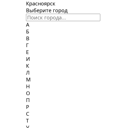
Красноярск
Выберите город
А
Б
В
Г
Е
И
К
Л
М
Н
О
П
Р
С
Т
У