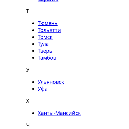
Т
Тюмень
Тольятти
Томск
Тула
Тверь
Тамбов
У
Ульяновск
Уфа
Х
Ханты-Мансийск
Ч