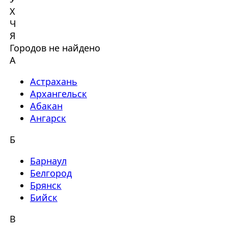
Х
Ч
Я
Городов не найдено
А
Астрахань
Архангельск
Абакан
Ангарск
Б
Барнаул
Белгород
Брянск
Бийск
В