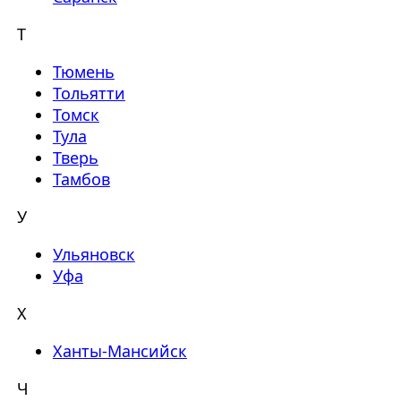
Т
Тюмень
Тольятти
Томск
Тула
Тверь
Тамбов
У
Ульяновск
Уфа
Х
Ханты-Мансийск
Ч