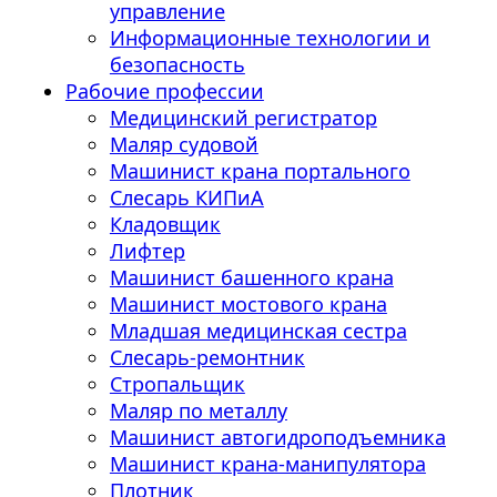
управление
Информационные технологии и
безопасность
Рабочие профессии
Медицинский регистратор
Маляр судовой
Машинист крана портального
Слесарь КИПиА
Кладовщик
Лифтер
Машинист башенного крана
Машинист мостового крана
Младшая медицинская сестра
Слесарь-ремонтник
Стропальщик
Маляр по металлу
Машинист автогидроподъемника
Машинист крана-манипулятора
Плотник