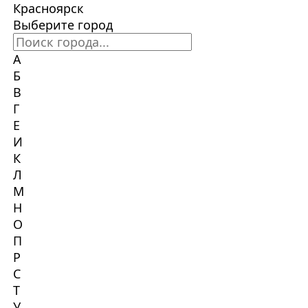
Красноярск
Выберите город
А
Б
В
Г
Е
И
К
Л
М
Н
О
П
Р
С
Т
У