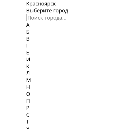
Красноярск
Выберите город
А
Б
В
Г
Е
И
К
Л
М
Н
О
П
Р
С
Т
У