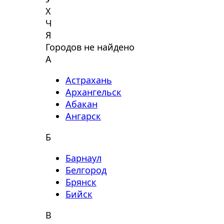
Х
Ч
Я
Городов не найдено
А
Астрахань
Архангельск
Абакан
Ангарск
Б
Барнаул
Белгород
Брянск
Бийск
В