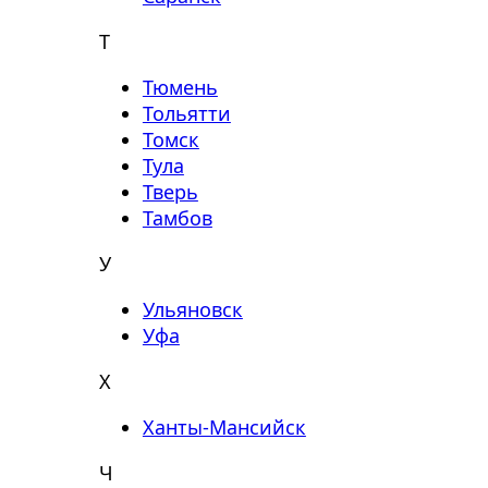
Т
Тюмень
Тольятти
Томск
Тула
Тверь
Тамбов
У
Ульяновск
Уфа
Х
Ханты-Мансийск
Ч