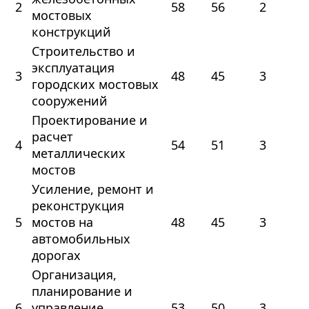
2
58
56
2
мостовых
конструкций
Строительство и
эксплуатация
3
48
45
3
городских мостовых
сооружений
Проектирование и
расчет
4
54
51
3
металлических
мостов
Усиление, ремонт и
реконструкция
5
мостов на
48
45
3
автомобильных
дорогах
Организация,
планирование и
6
управление
53
50
3