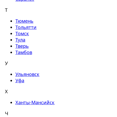
Т
Тюмень
Тольятти
Томск
Тула
Тверь
Тамбов
У
Ульяновск
Уфа
Х
Ханты-Мансийск
Ч