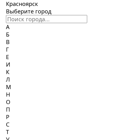
Красноярск
Выберите город
А
Б
В
Г
Е
И
К
Л
М
Н
О
П
Р
С
Т
У