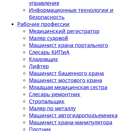
управление
Информационные технологии и
безопасность
Рабочие профессии
Медицинский регистратор
Маляр судовой
Машинист крана портального
Слесарь КИПиА
Кладовщик
Лифтер
Машинист башенного крана
Машинист мостового крана
Младшая медицинская сестра
Слесарь-ремонтник
Стропальщик
Маляр по металлу
Машинист автогидроподъемника
Машинист крана-манипулятора
Плотник