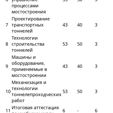
процессами
мостостроения
Проектирование
7
транспортных
43
40
3
тоннелей
Технологии
8
строительства
53
50
3
тоннелей
Машины и
оборудование,
9
43
40
3
применяемые в
мостостроении
Механизация и
технологии
10
53
50
3
тоннелепроходческих
работ
Итоговая аттестация
11
6
-
6