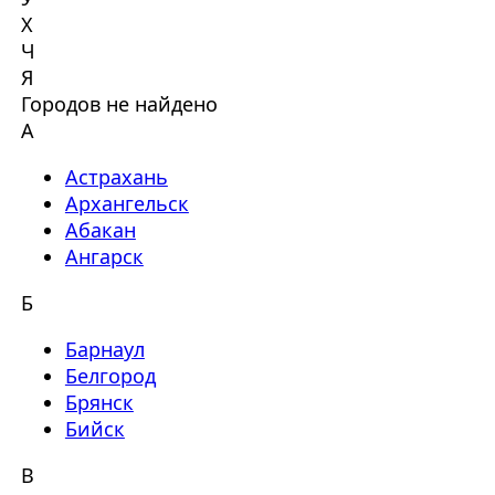
Х
Ч
Я
Городов не найдено
А
Астрахань
Архангельск
Абакан
Ангарск
Б
Барнаул
Белгород
Брянск
Бийск
В