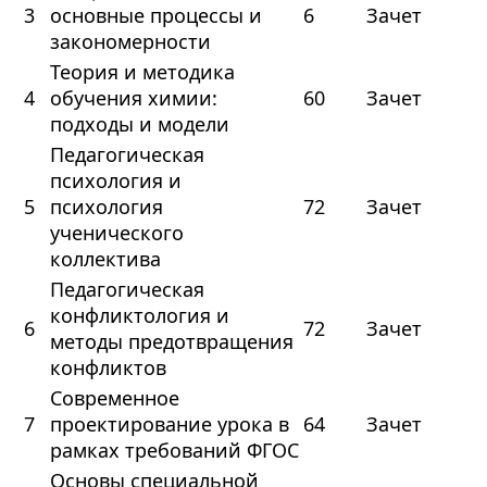
3
основные процессы и
6
Зачет
закономерности
Теория и методика
4
обучения химии:
60
Зачет
подходы и модели
Педагогическая
психология и
5
психология
72
Зачет
ученического
коллектива
Педагогическая
конфликтология и
6
72
Зачет
методы предотвращения
конфликтов
Современное
7
проектирование урока в
64
Зачет
рамках требований ФГОС
Основы специальной