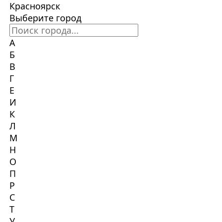
Красноярск
Выберите город
А
Б
В
Г
Е
И
К
Л
М
Н
О
П
Р
С
Т
У