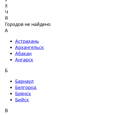
Х
Ч
Я
Городов не найдено
А
Астрахань
Архангельск
Абакан
Ангарск
Б
Барнаул
Белгород
Брянск
Бийск
В