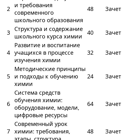
и требования
2
48
Зачет
современного
школьного образования
Структура и содержание
3
40
Зачет
школьного курса химии
Развитие и воспитание
4
учащихся в процессе
32
Зачет
изучения химии
Методические принципы
5
и подходы к обучению
24
Зачет
химии
Система средств
обучения химии:
6
64
Зачет
оборудование, модели,
цифровые ресурсы
Современный урок
7
химии: требования,
48
Зачет
этапы, структура