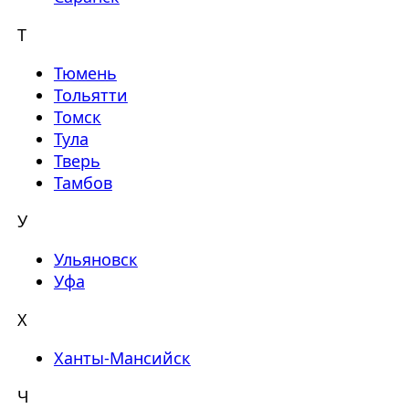
Т
Тюмень
Тольятти
Томск
Тула
Тверь
Тамбов
У
Ульяновск
Уфа
Х
Ханты-Мансийск
Ч