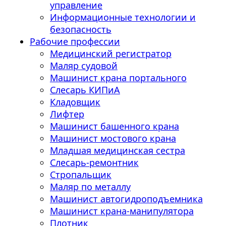
управление
Информационные технологии и
безопасность
Рабочие профессии
Медицинский регистратор
Маляр судовой
Машинист крана портального
Слесарь КИПиА
Кладовщик
Лифтер
Машинист башенного крана
Машинист мостового крана
Младшая медицинская сестра
Слесарь-ремонтник
Стропальщик
Маляр по металлу
Машинист автогидроподъемника
Машинист крана-манипулятора
Плотник