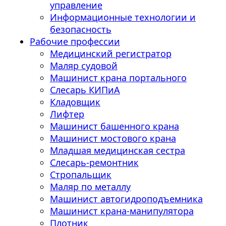
управление
Информационные технологии и
безопасность
Рабочие профессии
Медицинский регистратор
Маляр судовой
Машинист крана портального
Слесарь КИПиА
Кладовщик
Лифтер
Машинист башенного крана
Машинист мостового крана
Младшая медицинская сестра
Слесарь-ремонтник
Стропальщик
Маляр по металлу
Машинист автогидроподъемника
Машинист крана-манипулятора
Плотник