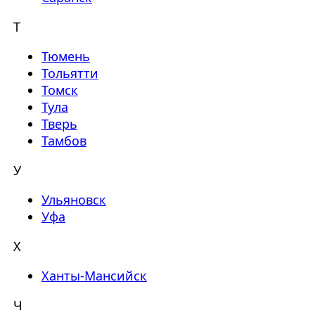
Т
Тюмень
Тольятти
Томск
Тула
Тверь
Тамбов
У
Ульяновск
Уфа
Х
Ханты-Мансийск
Ч