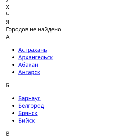
Х
Ч
Я
Городов не найдено
А
Астрахань
Архангельск
Абакан
Ангарск
Б
Барнаул
Белгород
Брянск
Бийск
В