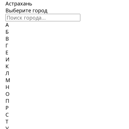
Астрахань
Выберите город
А
Б
В
Г
Е
И
К
Л
М
Н
О
П
Р
С
Т
У