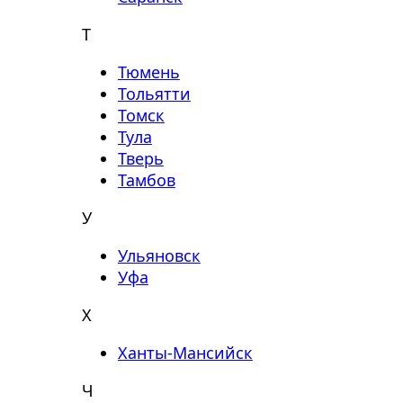
Т
Тюмень
Тольятти
Томск
Тула
Тверь
Тамбов
У
Ульяновск
Уфа
Х
Ханты-Мансийск
Ч