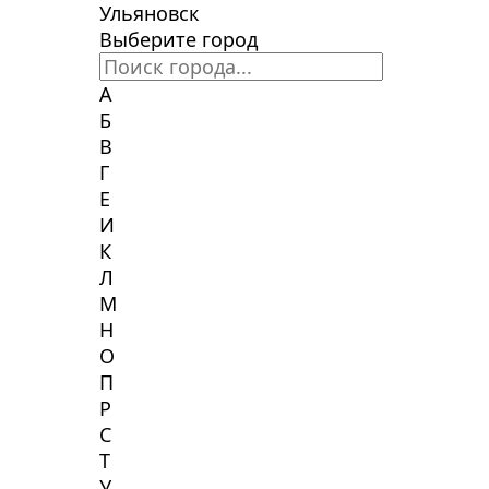
Ульяновск
Выберите город
А
Б
В
Г
Е
И
К
Л
М
Н
О
П
Р
С
Т
У