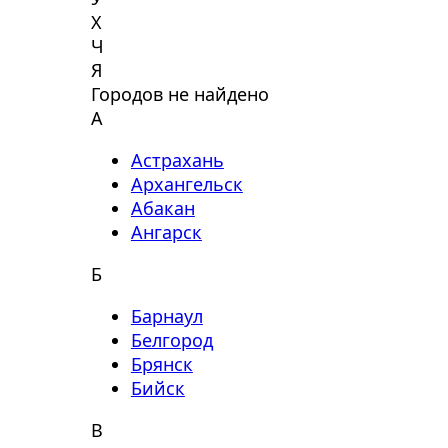
Х
Ч
Я
Городов не найдено
А
Астрахань
Архангельск
Абакан
Ангарск
Б
Барнаул
Белгород
Брянск
Бийск
В