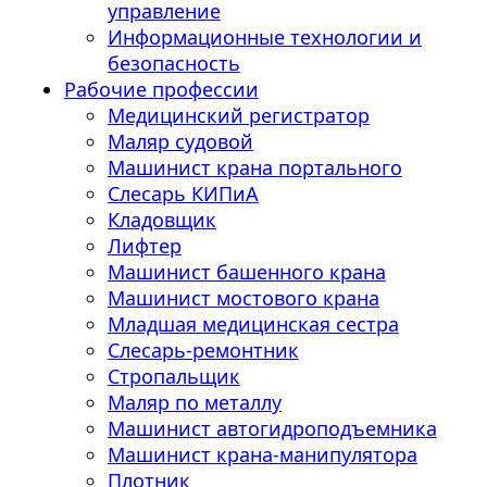
управление
Информационные технологии и
безопасность
Рабочие профессии
Медицинский регистратор
Маляр судовой
Машинист крана портального
Слесарь КИПиА
Кладовщик
Лифтер
Машинист башенного крана
Машинист мостового крана
Младшая медицинская сестра
Слесарь-ремонтник
Стропальщик
Маляр по металлу
Машинист автогидроподъемника
Машинист крана-манипулятора
Плотник