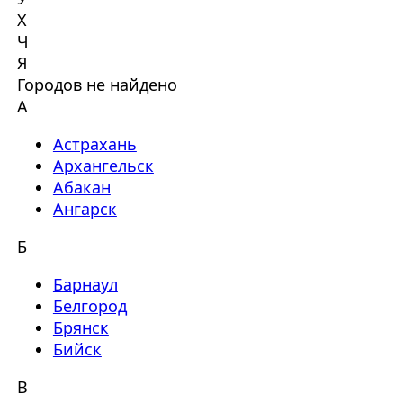
Х
Ч
Я
Городов не найдено
А
Астрахань
Архангельск
Абакан
Ангарск
Б
Барнаул
Белгород
Брянск
Бийск
В