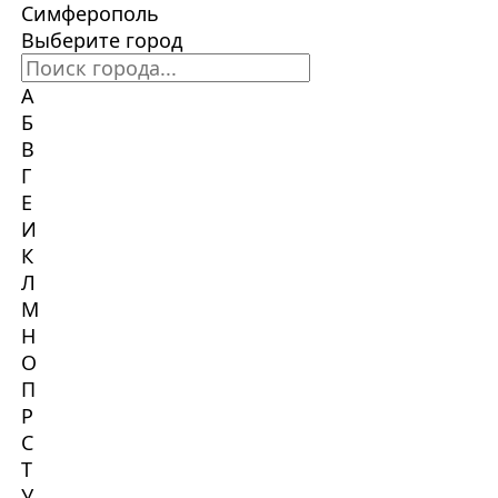
Симферополь
Выберите город
А
Б
В
Г
Е
И
К
Л
М
Н
О
П
Р
С
Т
У