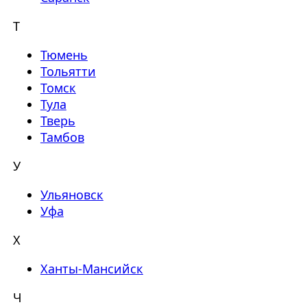
Т
Тюмень
Тольятти
Томск
Тула
Тверь
Тамбов
У
Ульяновск
Уфа
Х
Ханты-Мансийск
Ч