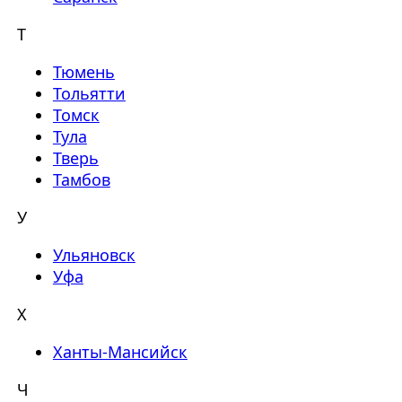
Т
Тюмень
Тольятти
Томск
Тула
Тверь
Тамбов
У
Ульяновск
Уфа
Х
Ханты-Мансийск
Ч