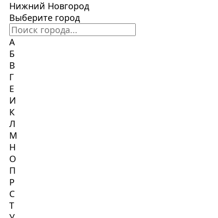
Нижний Новгород
Выберите город
А
Б
В
Г
Е
И
К
Л
М
Н
О
П
Р
С
Т
У