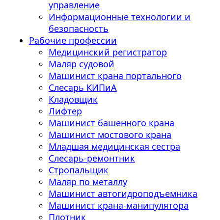
управление
Информационные технологии и
безопасность
Рабочие профессии
Медицинский регистратор
Маляр судовой
Машинист крана портального
Слесарь КИПиА
Кладовщик
Лифтер
Машинист башенного крана
Машинист мостового крана
Младшая медицинская сестра
Слесарь-ремонтник
Стропальщик
Маляр по металлу
Машинист автогидроподъемника
Машинист крана-манипулятора
Плотник