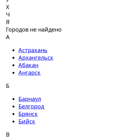
Х
Ч
Я
Городов не найдено
А
Астрахань
Архангельск
Абакан
Ангарск
Б
Барнаул
Белгород
Брянск
Бийск
В