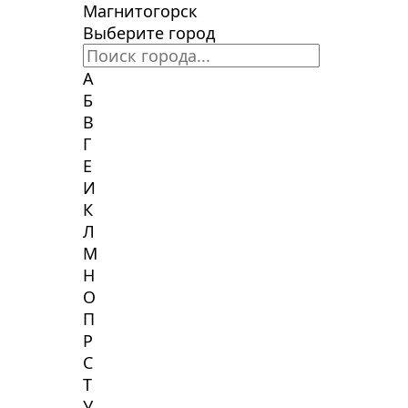
Магнитогорск
Выберите город
А
Б
В
Г
Е
И
К
Л
М
Н
О
П
Р
С
Т
У