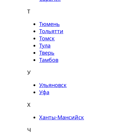
Т
Тюмень
Тольятти
Томск
Тула
Тверь
Тамбов
У
Ульяновск
Уфа
Х
Ханты-Мансийск
Ч