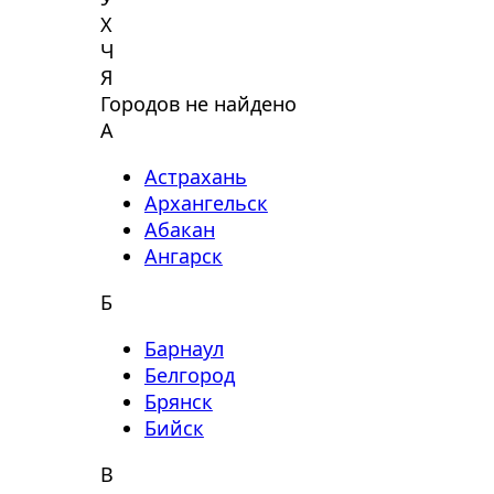
Х
Ч
Я
Городов не найдено
А
Астрахань
Архангельск
Абакан
Ангарск
Б
Барнаул
Белгород
Брянск
Бийск
В