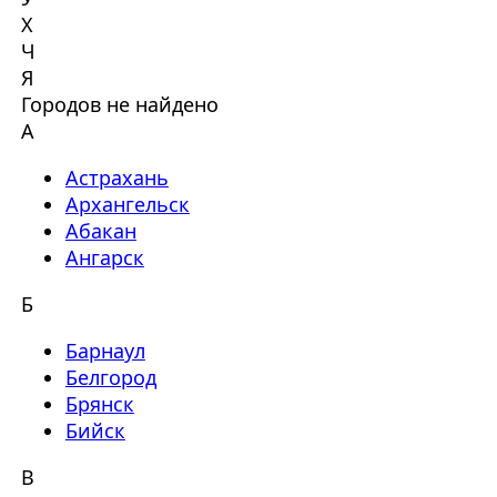
Х
Ч
Я
Городов не найдено
А
Астрахань
Архангельск
Абакан
Ангарск
Б
Барнаул
Белгород
Брянск
Бийск
В