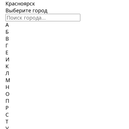
Красноярск
Выберите город
А
Б
В
Г
Е
И
К
Л
М
Н
О
П
Р
С
Т
У