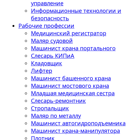
управление
Информационные технологии и
безопасность
Рабочие профессии
Медицинский регистратор
Маляр судовой
Машинист крана портального
Слесарь КИПиА
Кладовщик
Лифтер
Машинист башенного крана
Машинист мостового крана
Младшая медицинская сестра
Слесарь-ремонтник
Стропальщик
Маляр по металлу
Машинист автогидроподъемника
Машинист крана-манипулятора
Плотник