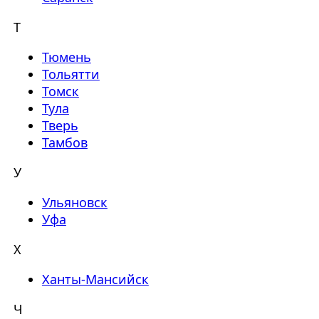
Т
Тюмень
Тольятти
Томск
Тула
Тверь
Тамбов
У
Ульяновск
Уфа
Х
Ханты-Мансийск
Ч