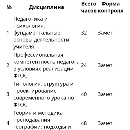
Всего
Форма
№
Дисциплина
часов
контроля
Педагогика и
психология:
1
фундаментальные
32
Зачет
основы деятельности
учителя
Профессиональная
компетентность педагога
2
24
Зачет
в условиях реализации
ФГОС
Типология, структура и
проектирование
3
40
Зачет
современного урока по
ФГОС
Теория и методика
преподавания
4
48
Зачет
географии: подходы и