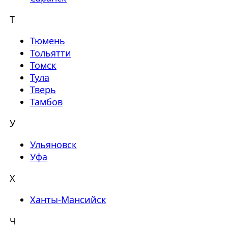
Т
Тюмень
Тольятти
Томск
Тула
Тверь
Тамбов
У
Ульяновск
Уфа
Х
Ханты-Мансийск
Ч