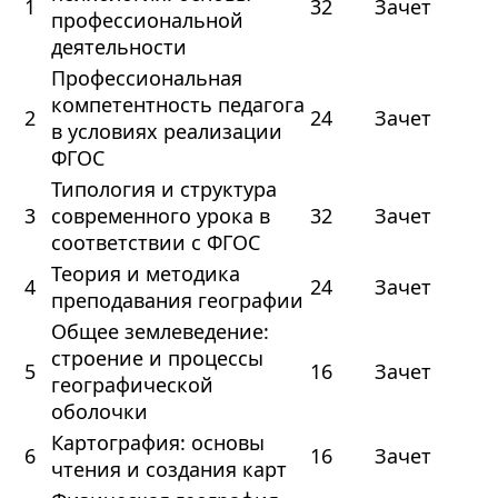
1
32
Зачет
профессиональной
деятельности
Профессиональная
компетентность педагога
2
24
Зачет
в условиях реализации
ФГОС
Типология и структура
3
современного урока в
32
Зачет
соответствии с ФГОС
Теория и методика
4
24
Зачет
преподавания географии
Общее землеведение:
строение и процессы
5
16
Зачет
географической
оболочки
Картография: основы
6
16
Зачет
чтения и создания карт