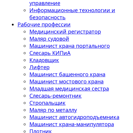
управление
Информационные технологии и
безопасность
Рабочие профессии
Медицинский регистратор
Маляр судовой
Машинист крана портального
Слесарь КИПиА
Кладовщик
Лифтер
Машинист башенного крана
Машинист мостового крана
Младшая медицинская сестра
Слесарь-ремонтник
Стропальщик
Маляр по металлу
Машинист автогидроподъемника
Машинист крана-манипулятора
Плотник