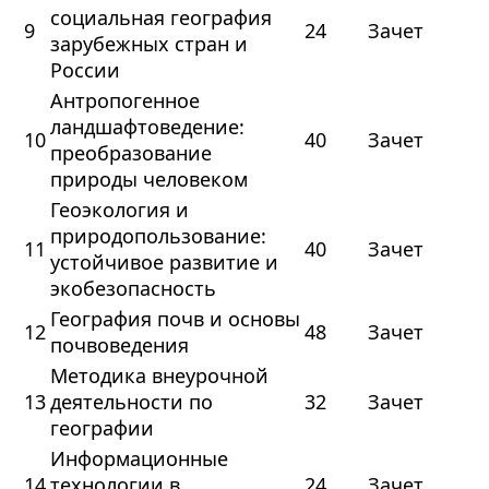
социальная география
9
24
Зачет
зарубежных стран и
России
Антропогенное
ландшафтоведение:
10
40
Зачет
преобразование
природы человеком
Геоэкология и
природопользование:
11
40
Зачет
устойчивое развитие и
экобезопасность
География почв и основы
12
48
Зачет
почвоведения
Методика внеурочной
13
деятельности по
32
Зачет
географии
Информационные
14
технологии в
24
Зачет