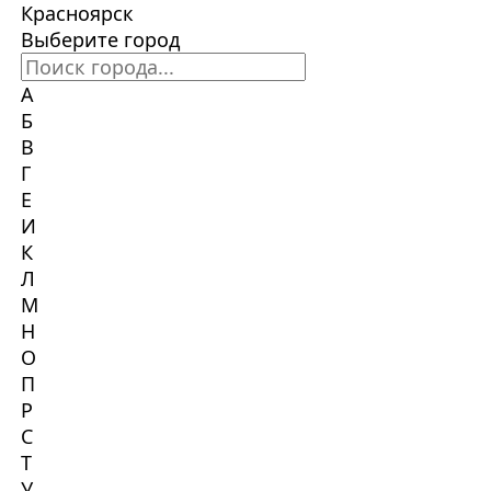
Красноярск
Выберите город
А
Б
В
Г
Е
И
К
Л
М
Н
О
П
Р
С
Т
У