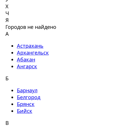
Х
Ч
Я
Городов не найдено
А
Астрахань
Архангельск
Абакан
Ангарск
Б
Барнаул
Белгород
Брянск
Бийск
В