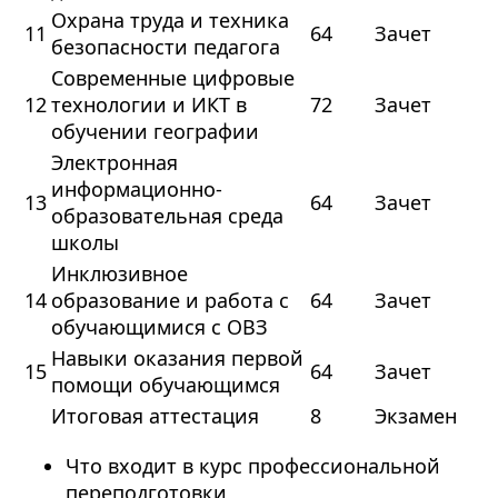
Охрана труда и техника
11
64
Зачет
безопасности педагога
Современные цифровые
12
технологии и ИКТ в
72
Зачет
обучении географии
Электронная
информационно-
13
64
Зачет
образовательная среда
школы
Инклюзивное
14
образование и работа с
64
Зачет
обучающимися с ОВЗ
Навыки оказания первой
15
64
Зачет
помощи обучающимся
Итоговая аттестация
8
Экзамен
Что входит в курс профессиональной
переподготовки