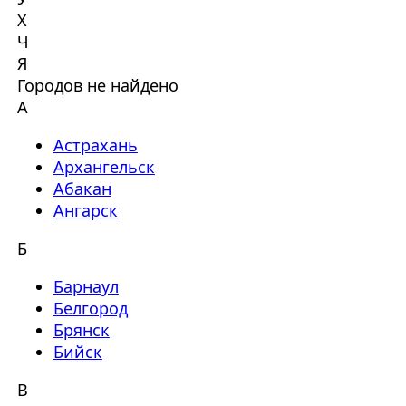
Х
Ч
Я
Городов не найдено
А
Астрахань
Архангельск
Абакан
Ангарск
Б
Барнаул
Белгород
Брянск
Бийск
В