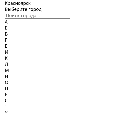
Красноярск
Выберите город
А
Б
В
Г
Е
И
К
Л
М
Н
О
П
Р
С
Т
У