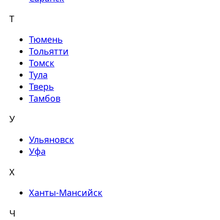
Т
Тюмень
Тольятти
Томск
Тула
Тверь
Тамбов
У
Ульяновск
Уфа
Х
Ханты-Мансийск
Ч