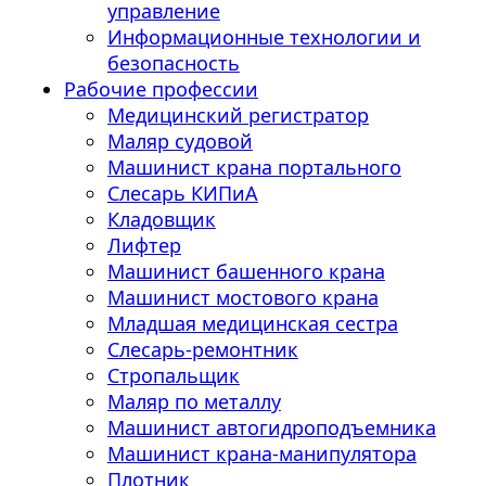
управление
Информационные технологии и
безопасность
Рабочие профессии
Медицинский регистратор
Маляр судовой
Машинист крана портального
Слесарь КИПиА
Кладовщик
Лифтер
Машинист башенного крана
Машинист мостового крана
Младшая медицинская сестра
Слесарь-ремонтник
Стропальщик
Маляр по металлу
Машинист автогидроподъемника
Машинист крана-манипулятора
Плотник