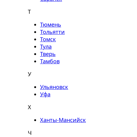
Т
Тюмень
Тольятти
Томск
Тула
Тверь
Тамбов
У
Ульяновск
Уфа
Х
Ханты-Мансийск
Ч