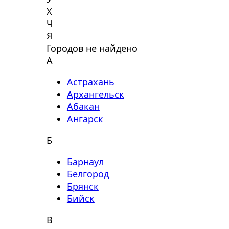
Х
Ч
Я
Городов не найдено
А
Астрахань
Архангельск
Абакан
Ангарск
Б
Барнаул
Белгород
Брянск
Бийск
В