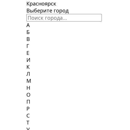
Красноярск
Выберите город
А
Б
В
Г
Е
И
К
Л
М
Н
О
П
Р
С
Т
У