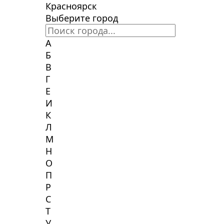
Красноярск
Выберите город
А
Б
В
Г
Е
И
К
Л
М
Н
О
П
Р
С
Т
У