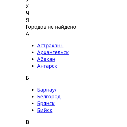
Х
Ч
Я
Городов не найдено
А
Астрахань
Архангельск
Абакан
Ангарск
Б
Барнаул
Белгород
Брянск
Бийск
В