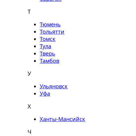
Т
Тюмень
Тольятти
Томск
Тула
Тверь
Тамбов
У
Ульяновск
Уфа
Х
Ханты-Мансийск
Ч