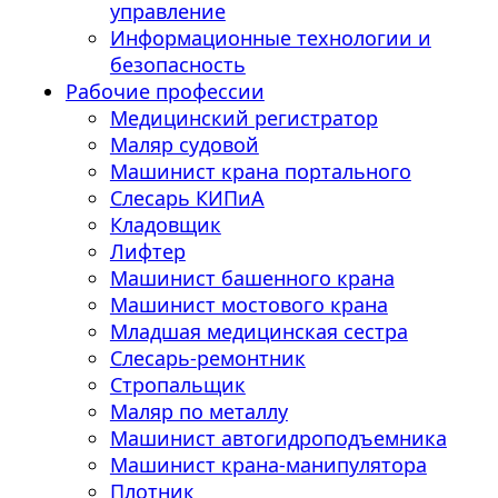
управление
Информационные технологии и
безопасность
Рабочие профессии
Медицинский регистратор
Маляр судовой
Машинист крана портального
Слесарь КИПиА
Кладовщик
Лифтер
Машинист башенного крана
Машинист мостового крана
Младшая медицинская сестра
Слесарь-ремонтник
Стропальщик
Маляр по металлу
Машинист автогидроподъемника
Машинист крана-манипулятора
Плотник