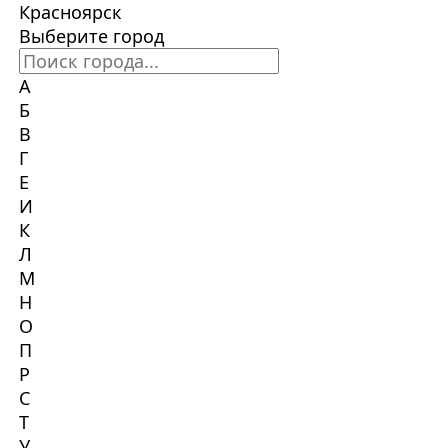
Красноярск
Выберите город
А
Б
В
Г
Е
И
К
Л
М
Н
О
П
Р
С
Т
У