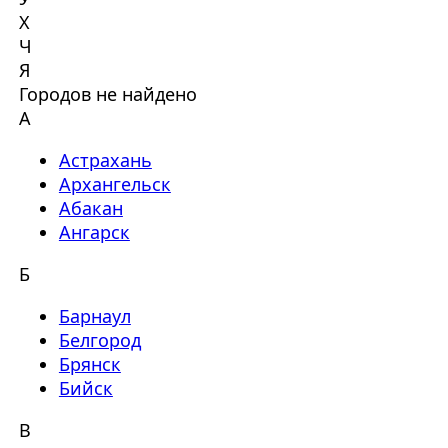
Х
Ч
Я
Городов не найдено
А
Астрахань
Архангельск
Абакан
Ангарск
Б
Барнаул
Белгород
Брянск
Бийск
В