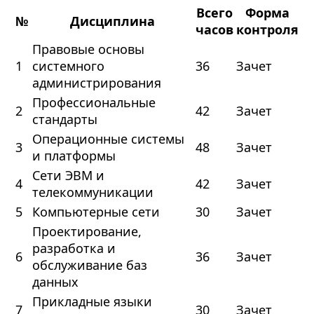
Всего
Форма
№
Дисциплина
часов
контроля
Правовые основы
1
системного
36
Зачет
администрирования
Профессиональные
2
42
Зачет
стандарты
Операционные системы
3
48
Зачет
и платформы
Сети ЭВМ и
4
42
Зачет
телекоммуникации
5
Компьютерные сети
30
Зачет
Проектирование,
разработка и
6
36
Зачет
обслуживание баз
данных
Прикладные языки
7
30
Зачет