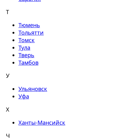
Т
Тюмень
Тольятти
Томск
Тула
Тверь
Тамбов
У
Ульяновск
Уфа
Х
Ханты-Мансийск
Ч