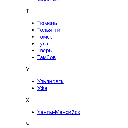
Т
Тюмень
Тольятти
Томск
Тула
Тверь
Тамбов
У
Ульяновск
Уфа
Х
Ханты-Мансийск
Ч