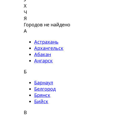
Х
Ч
Я
Городов не найдено
А
Астрахань
Архангельск
Абакан
Ангарск
Б
Барнаул
Белгород
Брянск
Бийск
В