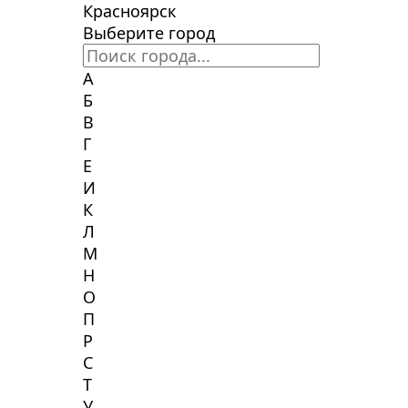
Красноярск
Выберите город
А
Б
В
Г
Е
И
К
Л
М
Н
О
П
Р
С
Т
У