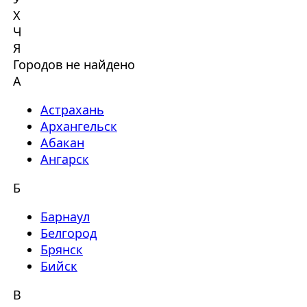
Х
Ч
Я
Городов не найдено
А
Астрахань
Архангельск
Абакан
Ангарск
Б
Барнаул
Белгород
Брянск
Бийск
В