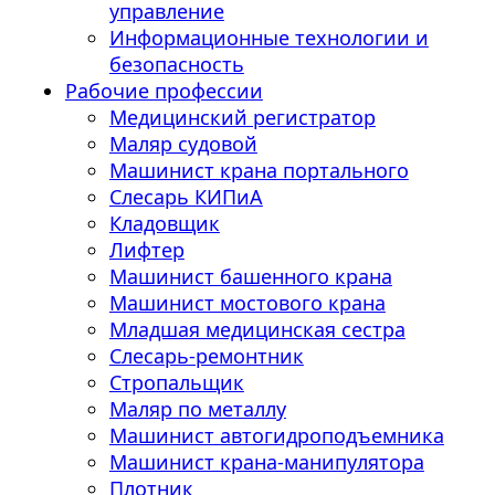
управление
Информационные технологии и
безопасность
Рабочие профессии
Медицинский регистратор
Маляр судовой
Машинист крана портального
Слесарь КИПиА
Кладовщик
Лифтер
Машинист башенного крана
Машинист мостового крана
Младшая медицинская сестра
Слесарь-ремонтник
Стропальщик
Маляр по металлу
Машинист автогидроподъемника
Машинист крана-манипулятора
Плотник