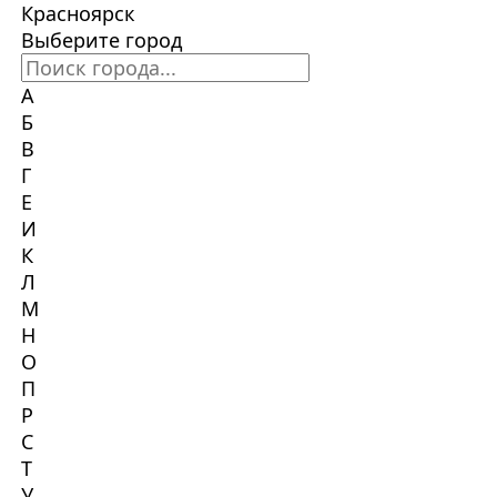
Красноярск
Выберите город
А
Б
В
Г
Е
И
К
Л
М
Н
О
П
Р
С
Т
У