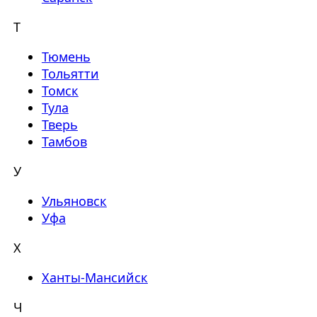
Т
Тюмень
Тольятти
Томск
Тула
Тверь
Тамбов
У
Ульяновск
Уфа
Х
Ханты-Мансийск
Ч