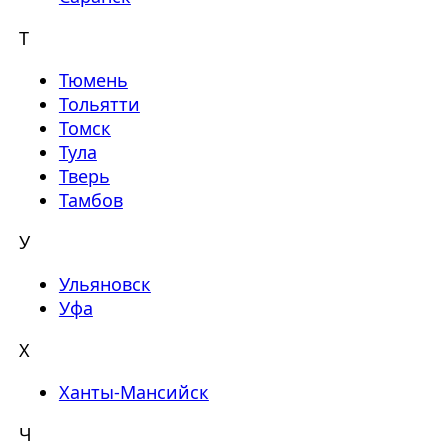
Т
Тюмень
Тольятти
Томск
Тула
Тверь
Тамбов
У
Ульяновск
Уфа
Х
Ханты-Мансийск
Ч