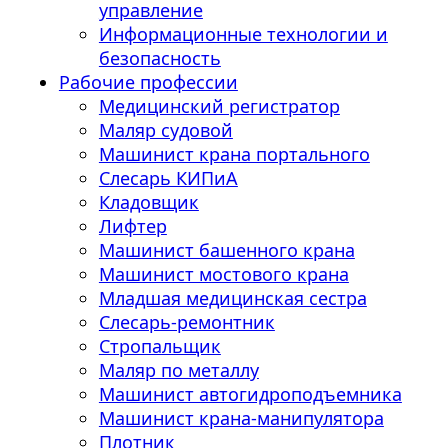
управление
Информационные технологии и
безопасность
Рабочие профессии
Медицинский регистратор
Маляр судовой
Машинист крана портального
Слесарь КИПиА
Кладовщик
Лифтер
Машинист башенного крана
Машинист мостового крана
Младшая медицинская сестра
Слесарь-ремонтник
Стропальщик
Маляр по металлу
Машинист автогидроподъемника
Машинист крана-манипулятора
Плотник