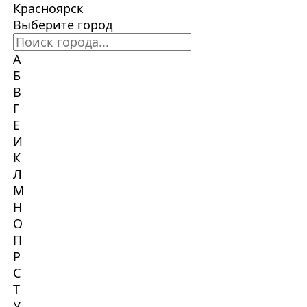
Красноярск
Выберите город
А
Б
В
Г
Е
И
К
Л
М
Н
О
П
Р
С
Т
У