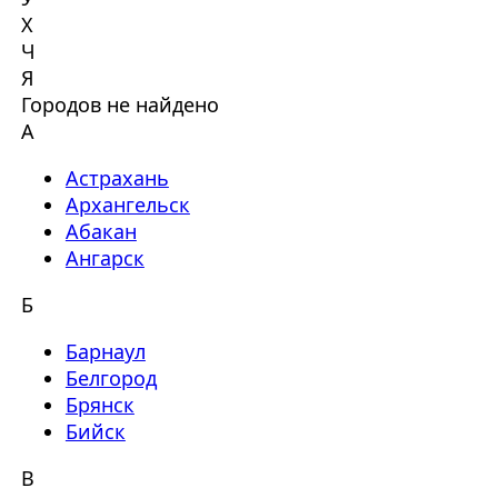
Х
Ч
Я
Городов не найдено
А
Астрахань
Архангельск
Абакан
Ангарск
Б
Барнаул
Белгород
Брянск
Бийск
В