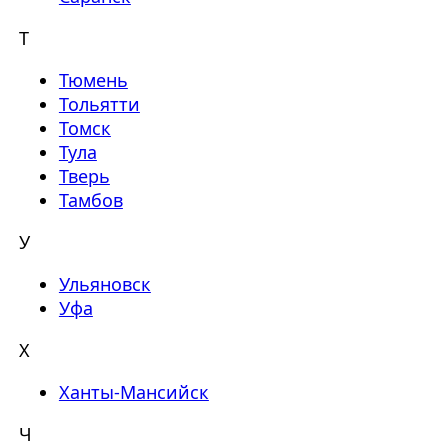
Т
Тюмень
Тольятти
Томск
Тула
Тверь
Тамбов
У
Ульяновск
Уфа
Х
Ханты-Мансийск
Ч