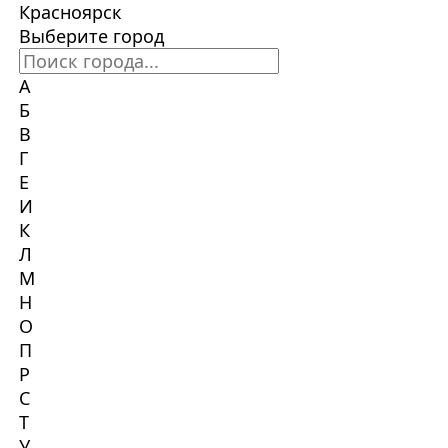
Красноярск
Выберите город
А
Б
В
Г
Е
И
К
Л
М
Н
О
П
Р
С
Т
У