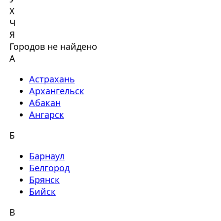
Х
Ч
Я
Городов не найдено
А
Астрахань
Архангельск
Абакан
Ангарск
Б
Барнаул
Белгород
Брянск
Бийск
В