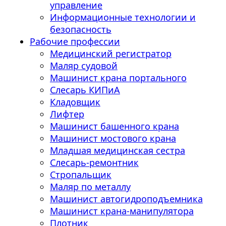
управление
Информационные технологии и
безопасность
Рабочие профессии
Медицинский регистратор
Маляр судовой
Машинист крана портального
Слесарь КИПиА
Кладовщик
Лифтер
Машинист башенного крана
Машинист мостового крана
Младшая медицинская сестра
Слесарь-ремонтник
Стропальщик
Маляр по металлу
Машинист автогидроподъемника
Машинист крана-манипулятора
Плотник