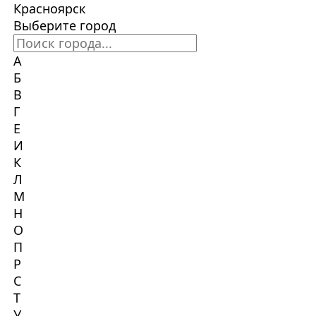
Красноярск
Выберите город
А
Б
В
Г
Е
И
К
Л
М
Н
О
П
Р
С
Т
У