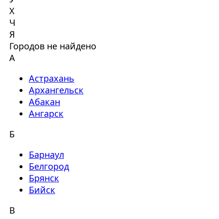
Х
Ч
Я
Городов не найдено
А
Астрахань
Архангельск
Абакан
Ангарск
Б
Барнаул
Белгород
Брянск
Бийск
В