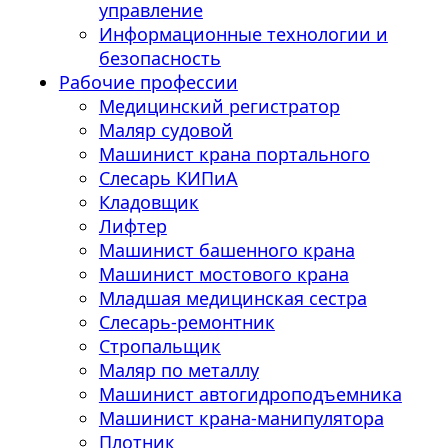
управление
Информационные технологии и
безопасность
Рабочие профессии
Медицинский регистратор
Маляр судовой
Машинист крана портального
Слесарь КИПиА
Кладовщик
Лифтер
Машинист башенного крана
Машинист мостового крана
Младшая медицинская сестра
Слесарь-ремонтник
Стропальщик
Маляр по металлу
Машинист автогидроподъемника
Машинист крана-манипулятора
Плотник