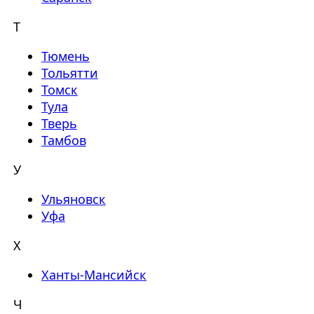
Т
Тюмень
Тольятти
Томск
Тула
Тверь
Тамбов
У
Ульяновск
Уфа
Х
Ханты-Мансийск
Ч