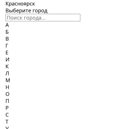
Красноярск
Выберите город
А
Б
В
Г
Е
И
К
Л
М
Н
О
П
Р
С
Т
У