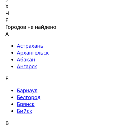
Х
Ч
Я
Городов не найдено
А
Астрахань
Архангельск
Абакан
Ангарск
Б
Барнаул
Белгород
Брянск
Бийск
В