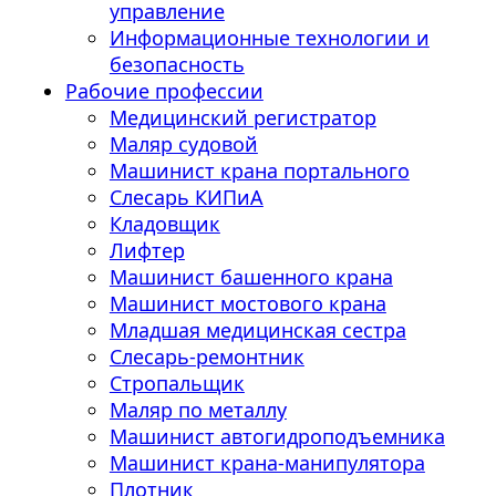
управление
Информационные технологии и
безопасность
Рабочие профессии
Медицинский регистратор
Маляр судовой
Машинист крана портального
Слесарь КИПиА
Кладовщик
Лифтер
Машинист башенного крана
Машинист мостового крана
Младшая медицинская сестра
Слесарь-ремонтник
Стропальщик
Маляр по металлу
Машинист автогидроподъемника
Машинист крана-манипулятора
Плотник