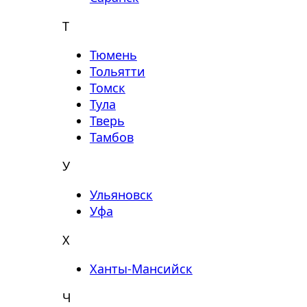
Т
Тюмень
Тольятти
Томск
Тула
Тверь
Тамбов
У
Ульяновск
Уфа
Х
Ханты-Мансийск
Ч