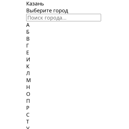
Казань
Выберите город
А
Б
В
Г
Е
И
К
Л
М
Н
О
П
Р
С
Т
У