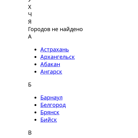
Х
Ч
Я
Городов не найдено
А
Астрахань
Архангельск
Абакан
Ангарск
Б
Барнаул
Белгород
Брянск
Бийск
В