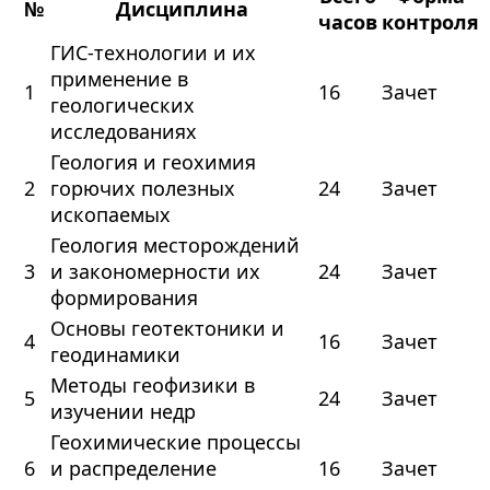
№
Дисциплина
часов
контроля
ГИС‑технологии и их
применение в
1
16
Зачет
геологических
исследованиях
Геология и геохимия
2
горючих полезных
24
Зачет
ископаемых
Геология месторождений
3
и закономерности их
24
Зачет
формирования
Основы геотектоники и
4
16
Зачет
геодинамики
Методы геофизики в
5
24
Зачет
изучении недр
Геохимические процессы
6
и распределение
16
Зачет