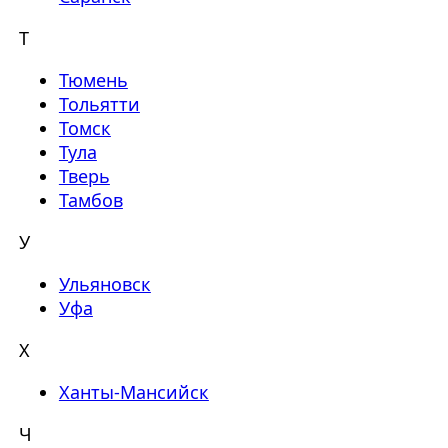
Т
Тюмень
Тольятти
Томск
Тула
Тверь
Тамбов
У
Ульяновск
Уфа
Х
Ханты-Мансийск
Ч