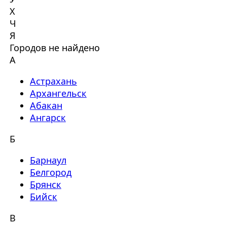
Х
Ч
Я
Городов не найдено
А
Астрахань
Архангельск
Абакан
Ангарск
Б
Барнаул
Белгород
Брянск
Бийск
В