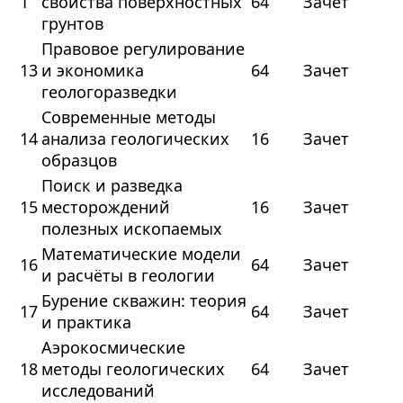
1
свойства поверхностных
64
Зачет
грунтов
Правовое регулирование
13
и экономика
64
Зачет
геологоразведки
Современные методы
14
анализа геологических
16
Зачет
образцов
Поиск и разведка
15
месторождений
16
Зачет
полезных ископаемых
Математические модели
16
64
Зачет
и расчёты в геологии
Бурение скважин: теория
17
64
Зачет
и практика
Аэрокосмические
18
методы геологических
64
Зачет
исследований