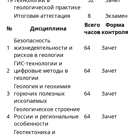
19
технологии в
32
Зачет
геологической практике
Итоговая аттестация
8
Экзамен
Всего
Форма
№
Дисциплина
часов
контроля
Безопасность
1
жизнедеятельности и
64
Зачет
рисков в геологии
ГИС-технологии и
2
цифровые методы в
64
Зачет
геологии
Геология и геохимия
3
горючих полезных
64
Зачет
ископаемых
Геологическое строение
4
России и региональные
64
Зачет
особенности
Геотектоника и