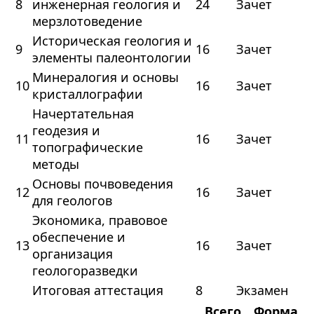
8
инженерная геология и
24
Зачет
мерзлотоведение
Историческая геология и
9
16
Зачет
элементы палеонтологии
Минералогия и основы
10
16
Зачет
кристаллографии
Начертательная
геодезия и
11
16
Зачет
топографические
методы
Основы почвоведения
12
16
Зачет
для геологов
Экономика, правовое
обеспечение и
13
16
Зачет
организация
геологоразведки
Итоговая аттестация
8
Экзамен
Всего
Форма