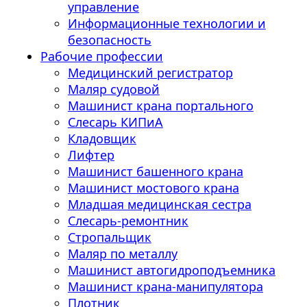
управление
Информационные технологии и
безопасность
Рабочие профессии
Медицинский регистратор
Маляр судовой
Машинист крана портального
Слесарь КИПиА
Кладовщик
Лифтер
Машинист башенного крана
Машинист мостового крана
Младшая медицинская сестра
Слесарь-ремонтник
Стропальщик
Маляр по металлу
Машинист автогидроподъемника
Машинист крана-манипулятора
Плотник