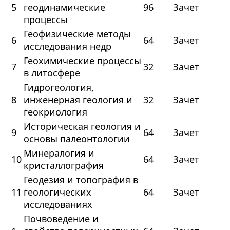
5
геодинамические
96
Зачет
процессы
Геофизические методы
6
64
Зачет
исследования недр
Геохимические процессы
7
32
Зачет
в литосфере
Гидрогеология,
8
инженерная геология и
32
Зачет
геокриология
Историческая геология и
9
64
Зачет
основы палеонтологии
Минералогия и
10
64
Зачет
кристаллография
Геодезия и топография в
11
геологических
64
Зачет
исследованиях
Почвоведение и