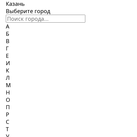
Казань
Выберите город
А
Б
В
Г
Е
И
К
Л
М
Н
О
П
Р
С
Т
У