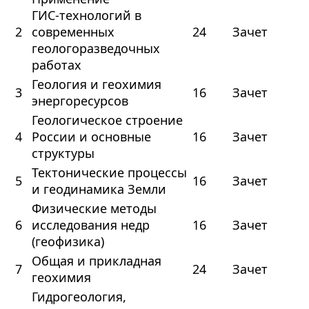
ГИС‑технологий в
2
современных
24
Зачет
геологоразведочных
работах
Геология и геохимия
3
16
Зачет
энергоресурсов
Геологическое строение
4
России и основные
16
Зачет
структуры
Тектонические процессы
5
16
Зачет
и геодинамика Земли
Физические методы
6
исследования недр
16
Зачет
(геофизика)
Общая и прикладная
7
24
Зачет
геохимия
Гидрогеология,