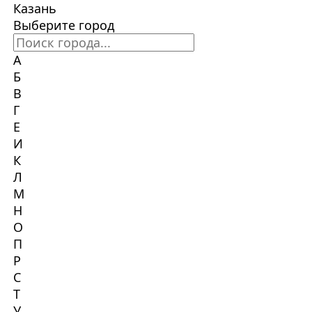
Казань
Выберите город
А
Б
В
Г
Е
И
К
Л
М
Н
О
П
Р
С
Т
У