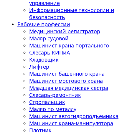
управление
Информационные технологии и
безопасность
Рабочие профессии
Медицинский регистратор
Маляр судовой
Машинист крана портального
Слесарь КИПиА
Кладовщик
Лифтер
Машинист башенного крана
Машинист мостового крана
Младшая медицинская сестра
Слесарь-ремонтник
Стропальщик
Маляр по металлу
Машинист автогидроподъемника
Машинист крана-манипулятора
Плотник