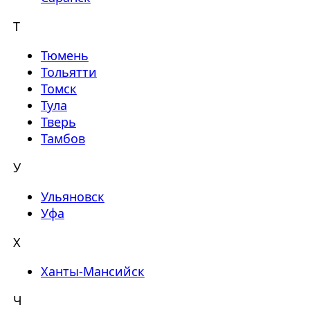
Т
Тюмень
Тольятти
Томск
Тула
Тверь
Тамбов
У
Ульяновск
Уфа
Х
Ханты-Мансийск
Ч