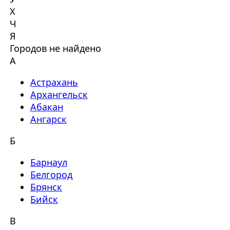
Х
Ч
Я
Городов не найдено
А
Астрахань
Архангельск
Абакан
Ангарск
Б
Барнаул
Белгород
Брянск
Бийск
В