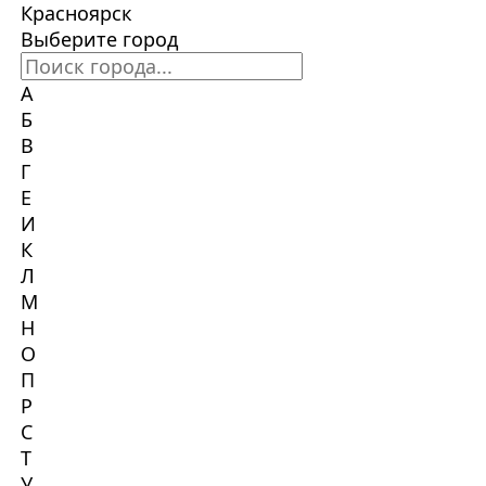
Красноярск
Выберите город
А
Б
В
Г
Е
И
К
Л
М
Н
О
П
Р
С
Т
У