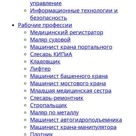
управление
Информационные технологии и
безопасность
Рабочие профессии
Медицинский регистратор
Маляр судовой
Машинист крана портального
Слесарь КИПиА
Кладовщик
Лифтер
Машинист башенного крана
Машинист мостового крана
Младшая медицинская сестра
Слесарь-ремонтник
Стропальщик
Маляр по металлу
Машинист автогидроподъемника
Машинист крана-манипулятора
Плотник