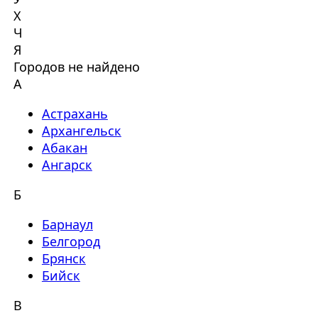
Х
Ч
Я
Городов не найдено
А
Астрахань
Архангельск
Абакан
Ангарск
Б
Барнаул
Белгород
Брянск
Бийск
В