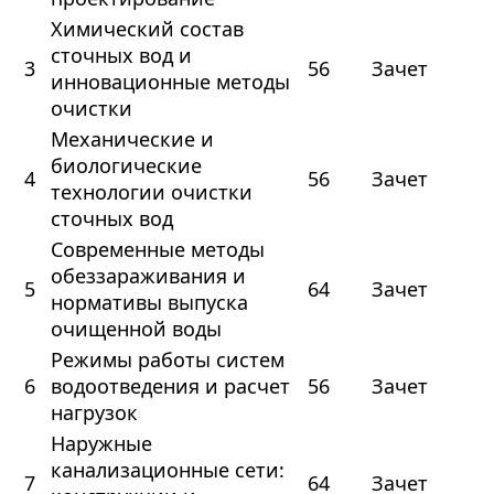
Химический состав
сточных вод и
3
56
Зачет
инновационные методы
очистки
Механические и
биологические
4
56
Зачет
технологии очистки
сточных вод
Современные методы
обеззараживания и
5
64
Зачет
нормативы выпуска
очищенной воды
Режимы работы систем
6
водоотведения и расчет
56
Зачет
нагрузок
Наружные
канализационные сети:
7
64
Зачет