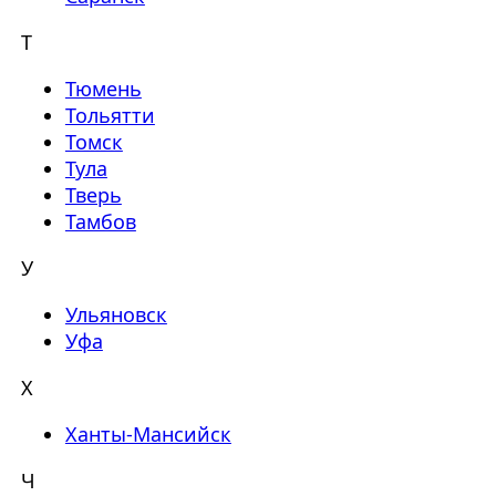
Т
Тюмень
Тольятти
Томск
Тула
Тверь
Тамбов
У
Ульяновск
Уфа
Х
Ханты-Мансийск
Ч